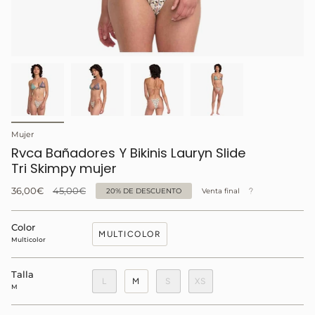
Mujer
Rvca Bañadores Y Bikinis Lauryn Slide
Tri Skimpy mujer
Precio
36,00€
45,00€
20%
DE DESCUENTO
Venta final
regular
Color
MULTICOLOR
Multicolor
Talla
L
M
S
XS
M