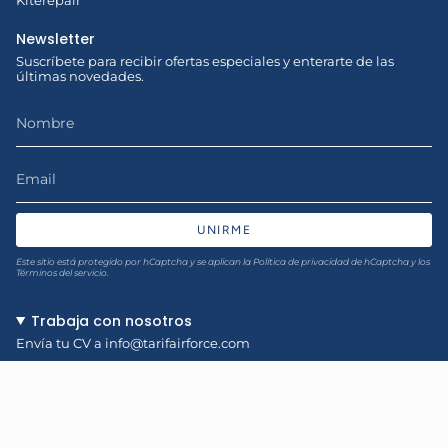
Kiterepair
Newsletter
Suscríbete para recibir ofertas especiales y enterarte de las
últimas novedades.
UNIRME
Este sitio está protegido por hCaptcha y se aplican
la Política de privacidad de hCaptcha
y los
Términos del servicio.
Trabaja con nosotros
Envía tu CV a
info@tarifairforce.com
Idioma
ESPAÑOL