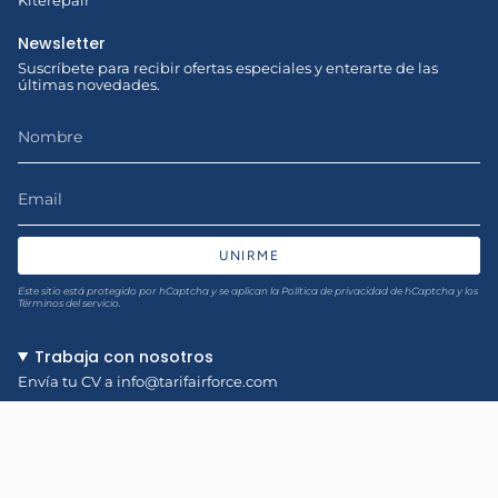
Kiterepair
Newsletter
Suscríbete para recibir ofertas especiales y enterarte de las
últimas novedades.
UNIRME
Este sitio está protegido por hCaptcha y se aplican
la Política de privacidad de hCaptcha
y los
Términos del servicio.
Trabaja con nosotros
Envía tu CV a
info@tarifairforce.com
Idioma
ESPAÑOL