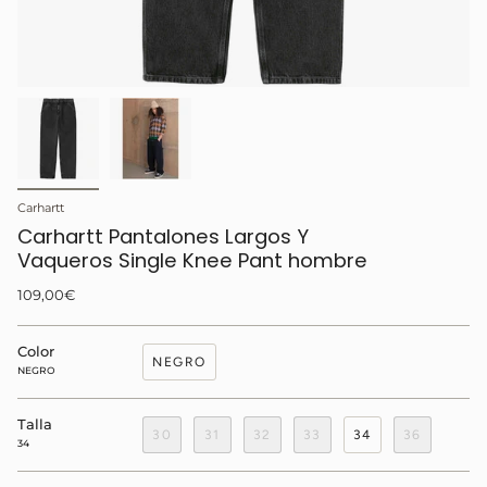
Carhartt
Carhartt Pantalones Largos Y
Vaqueros Single Knee Pant hombre
109,00€
Color
NEGRO
NEGRO
Talla
30
31
32
33
34
36
34