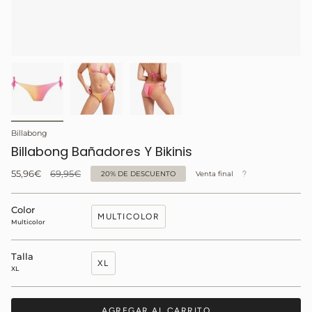
Billabong
Billabong Bañadores Y Bikinis
Precio
55,96€
69,95€
20%
DE DESCUENTO
Venta final
regular
Color
MULTICOLOR
Multicolor
Talla
XL
XL
AGREGAR AL CARRITO