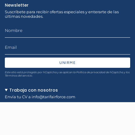
Newsletter
Suscríbete para recibir ofertas especiales y enterarte de las
últimas novedades.
UNIRME
Este sitio está protegido por hCaptcha y se aplican
la Política de privacidad de hCaptcha
y los
Términos del servicio.
Trabaja con nosotros
Envía tu CV a
info@tarifairforce.com
Idioma
ESPAÑOL