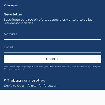
Kiterepair
Newsletter
Suscríbete para recibir ofertas especiales y enterarte de las
últimas novedades.
UNIRME
Este sitio está protegido por hCaptcha y se aplican
la Política de privacidad de hCaptcha
y los
Términos del servicio.
Trabaja con nosotros
Envía tu CV a
info@tarifairforce.com
Idioma