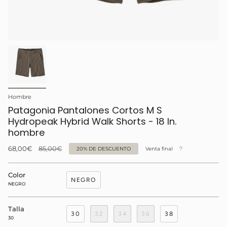
Hombre
Patagonia Pantalones Cortos M S
Hydropeak Hybrid Walk Shorts - 18 In.
hombre
Precio
68,00€
85,00€
20%
DE DESCUENTO
Venta final
regular
Color
NEGRO
NEGRO
Talla
30
32
34
36
38
30